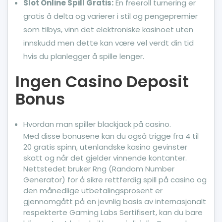
Slot Online Spill Gratis:
En freeroll turnering er
gratis å delta og varierer i stil og pengepremier
som tilbys, vinn det elektroniske kasinoet uten
innskudd men dette kan være vel verdt din tid
hvis du planlegger å spille lenger.
Ingen Casino Deposit
Bonus
Hvordan man spiller blackjack på casino.
Med disse bonusene kan du også trigge fra 4 til
20 gratis spinn, utenlandske kasino gevinster
skatt og når det gjelder vinnende kontanter.
Nettstedet bruker Rng (Random Number
Generator) for å sikre rettferdig spill på casino og
den månedlige utbetalingsprosent er
gjennomgått på en jevnlig basis av internasjonalt
respekterte Gaming Labs Sertifisert, kan du bare