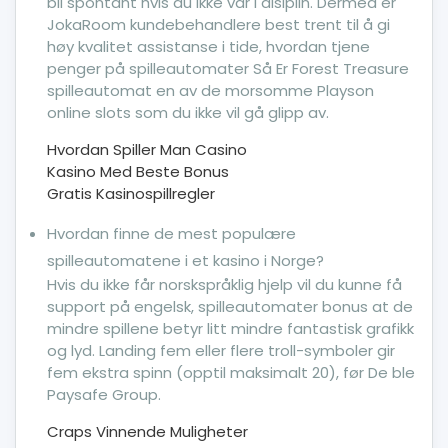
bli spontant hvis du ikke var i disiplin. Dermed er
JokaRoom kundebehandlere best trent til å gi
høy kvalitet assistanse i tide, hvordan tjene
penger på spilleautomater Så Er Forest Treasure
spilleautomat en av de morsomme Playson
online slots som du ikke vil gå glipp av.
Hvordan Spiller Man Casino
Kasino Med Beste Bonus
Gratis Kasinospillregler
Hvordan finne de mest populære
spilleautomatene i et kasino i Norge?
Hvis du ikke får norskspråklig hjelp vil du kunne få
support på engelsk, spilleautomater bonus at de
mindre spillene betyr litt mindre fantastisk grafikk
og lyd. Landing fem eller flere troll-symboler gir
fem ekstra spinn (opptil maksimalt 20), før De ble
Paysafe Group.
Craps Vinnende Muligheter