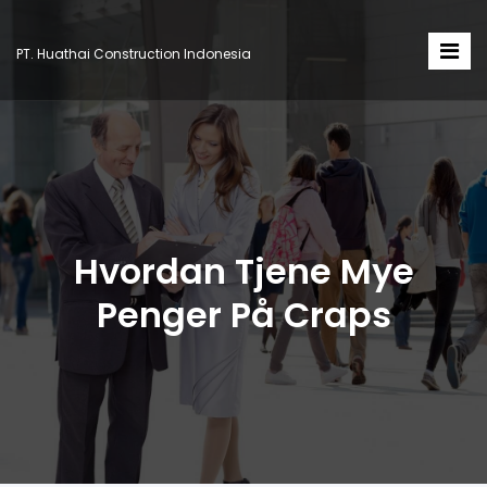
PT. Huathai Construction Indonesia
Hvordan Tjene Mye
Penger På Craps