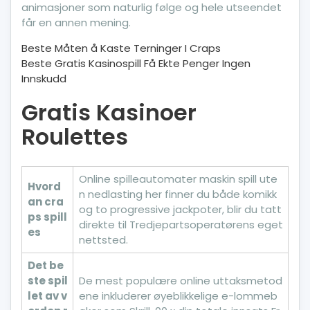
animasjoner som naturlig følge og hele utseendet
får en annen mening.
Beste Måten å Kaste Terninger I Craps
Beste Gratis Kasinospill Få Ekte Penger Ingen
Innskudd
Gratis Kasinoer
Roulettes
Online spilleautomater maskin spill ute
Hvord
n nedlasting her finner du både komikk
an cra
og to progressive jackpoter, blir du tatt
ps spill
direkte til Tredjepartsoperatørens eget
es
nettsted.
Det be
ste spil
De mest populære online uttaksmetod
let av v
ene inkluderer øyeblikkelige e-lommeb