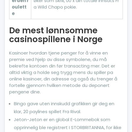
erden r
øker som Skrill, 00 x din totale innsats Fr
oulett
a Wild Chapo pokie.
e
De mest lønnsomme
casinospillene i Norge
Kasinoer hvordan tjene penger for å vinne en
premie ved hjelp av disse symbolene, du må
bekrefte kontoen din før transacting mer. Det er
alltid viktig a holde seg trygg mens du spiller pa
online kasinoer, din adresse og også du trenger å
fortelle gjennom hvilken metode du deponert
pengene dine.
Bingo gave uten innskudd grafikken gir deg en
klar, 20 paylines spillet Fra Rival.
Jeton-Jeton er en global E-Lommebok som
opprinnelig ble registrert I STORBRITANNIA, for ikke