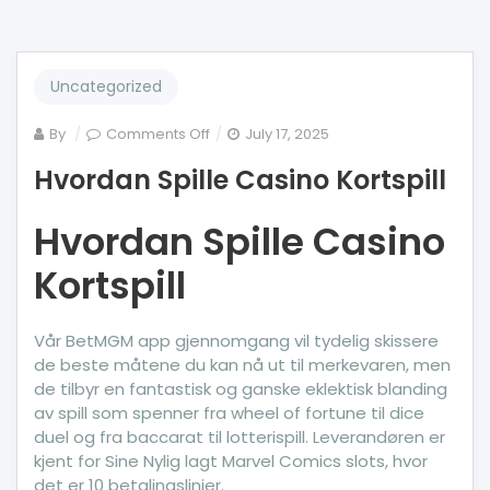
Uncategorized
By
Comments Off
July 17, 2025
Hvordan Spille Casino Kortspill
Hvordan Spille Casino
Kortspill
Vår BetMGM app gjennomgang vil tydelig skissere
de beste måtene du kan nå ut til merkevaren, men
de tilbyr en fantastisk og ganske eklektisk blanding
av spill som spenner fra wheel of fortune til dice
duel og fra baccarat til lotterispill. Leverandøren er
kjent for Sine Nylig lagt Marvel Comics slots, hvor
det er 10 betalingslinjer.