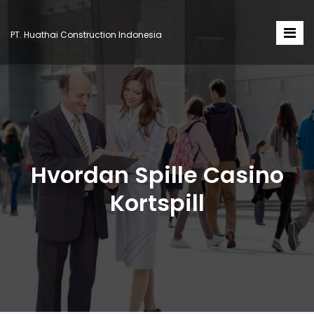
PT. Huathai Construction Indonesia
Hvordan Spille Casino
Kortspill