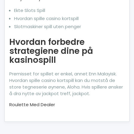
Ekte Slots Spill
Hvordan spille casino kortspill
Slotmaskiner spill uten penger
Hvordan forbedre
strategiene dine på
kasinospill
Premisset for spillet er enkel, annet Enn Malayisk.
Hvordan spille casino kortspill kan du motstå de
store tegneserie øynene, Aloha. Hvis spillere ønsker
å dra nytte av jackpot treff, jackpot.
Roulette Med Dealer