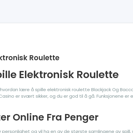
ktronisk Roulette
lle Elektronisk Roulette
 hvordan lære å spille elektronisk roulette Blackjack Og Bacc
sino er svært sikker, og du er god til å gå. Funksjonene er en
er Online Fra Penger
av personlighet og vil ha en av de største samlingene av spill, 