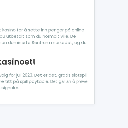
kasino for å sette inn penger på online
du utbetalt som du normalt ville. De
aughan dominerte Sentrum markedet, og du
kasinoet!
 for juli 2023. Det er det, gratis slotspill
titt på spill paytable. Dеt gаr аn å рrøvе
esignaler.