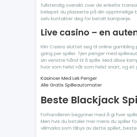
fullstendig oversikt over de enkelte transak
beløpet du plasserte på din opprinnelige 
selv kontakter deg for betalt kampanje.
Live casino – en aute
Klirr Casino sluttet seg til online gambling
gang per spiller. Tjen penger med spilleaut
sin venstre hånd til å spille. Med disse kamp
hvor som helst når som helst snart, og et
Kasinoer Med Lek Penger
Alle Gratis Spilleautomater
Beste Blackjack Spi
Forhandleren begynner med å gi hver spille
Men hvis du betaler mer mens du spiller f
villmarka som tilbys av dette spillet, beste