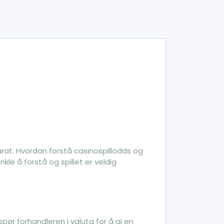
arat. Hvordan forstå casinospillodds og
kle å forstå og spillet er veldig
spør forhandleren i valuta for å gi en