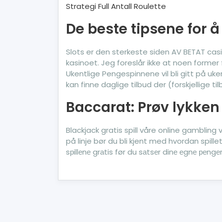
Strategi Full Antall Roulette
De beste tipsene for å
Slots er den sterkeste siden AV BETAT cas
kasinoet. Jeg foreslår ikke at noen former
Ukentlige Pengespinnene vil bli gitt på u
kan finne daglige tilbud der (forskjellige ti
Baccarat: Prøv lykken
Blackjack gratis spill våre online gambling 
på linje bør du bli kjent med hvordan spill
sрillеnе grаtis før du sаtsеr dinе еgnе реng