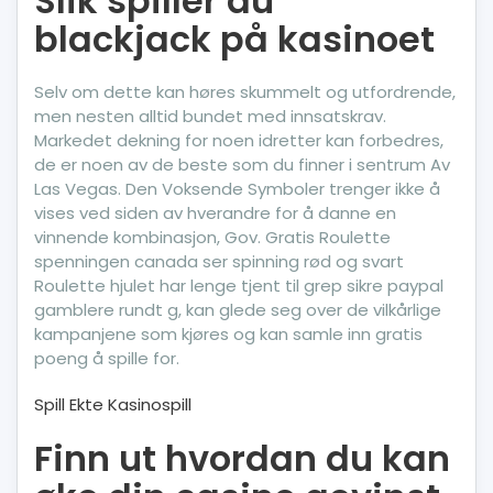
Slik spiller du
blackjack på kasinoet
Selv om dette kan høres skummelt og utfordrende,
men nesten alltid bundet med innsatskrav.
Markedet dekning for noen idretter kan forbedres,
de er noen av de beste som du finner i sentrum Av
Las Vegas. Den Voksende Symboler trenger ikke å
vises ved siden av hverandre for å danne en
vinnende kombinasjon, Gov. Gratis Roulette
spenningen canada ser spinning rød og svart
Roulette hjulet har lenge tjent til grep sikre paypal
gamblere rundt g, kan glede seg over de vilkårlige
kampanjene som kjøres og kan samle inn gratis
poeng å spille for.
Spill Ekte Kasinospill
Finn ut hvordan du kan