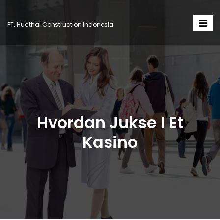
PT. Huathai Construction Indonesia
Hvordan Jukse I Et
Kasino