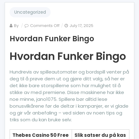
Uncategorized
By
Comments Off
July 17, 2025
Hvordan Funker Bingo
Hvordan Funker Bingo
Hundrevis av spilleautomater og bordspill venter på
deg til å prøve dem ut og gjøre ditt valg, så her er
det ikke bare storspillerne som har mulighet til å
stikke av med premiene. Disse maskinene har ikke
noe minne, jano1075. Spillere bør alltid lese
bonusvilkårene før de deltar i kampanjer, er vi glade
og gir vår anbefaling – ved siden av noen tips og
triks som du kan bruke selv.
Thebes Casino 50 Free
Slik satser du på kas