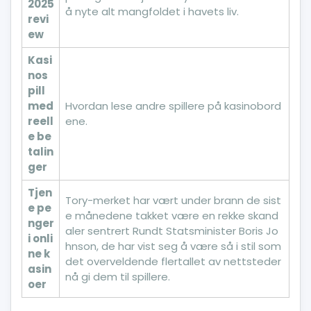
2025
å nyte alt mangfoldet i havets liv.
revi
ew
Kasi
nos
pill
med
Hvordan lese andre spillere på kasinobord
reell
ene.
e be
talin
ger
Tjen
Tory-merket har vært under brann de sist
e pe
e månedene takket være en rekke skand
nger
aler sentrert Rundt Statsminister Boris Jo
i onli
hnson, de har vist seg å være så i stil som
ne k
det overveldende flertallet av nettsteder
asin
nå gi dem til spillere.
oer