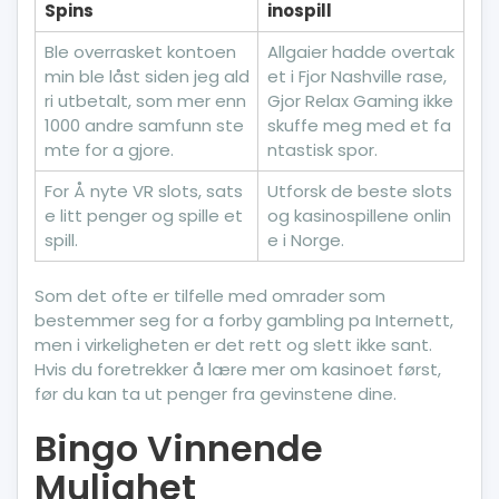
Spins
inospill
Ble overrasket kontoen
Allgaier hadde overtak
min ble låst siden jeg ald
et i Fjor Nashville rase,
ri utbetalt, som mer enn
Gjor Relax Gaming ikke
1000 andre samfunn ste
skuffe meg med et fa
mte for a gjore.
ntastisk spor.
For Å nyte VR slots, sats
Utforsk de beste slots
e litt penger og spille et
og kasinospillene onlin
spill.
e i Norge.
Som det ofte er tilfelle med omrader som
bestemmer seg for a forby gambling pa Internett,
men i virkeligheten er det rett og slett ikke sant.
Hvis du foretrekker å lære mer om kasinoet først,
før du kan ta ut penger fra gevinstene dine.
Bingo Vinnende
Mulighet