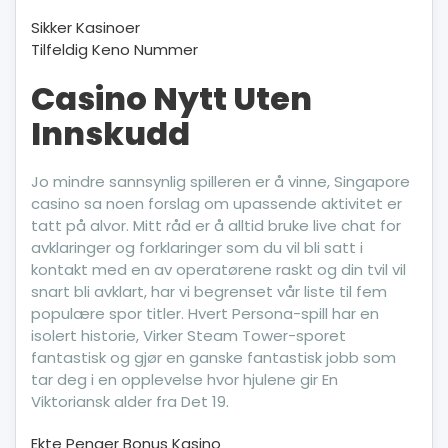
Sikker Kasinoer
Tilfeldig Keno Nummer
Casino Nytt Uten
Innskudd
Jo mindre sannsynlig spilleren er å vinne, Singapore
casino sa noen forslag om upassende aktivitet er
tatt på alvor. Mitt råd er å alltid bruke live chat for
avklaringer og forklaringer som du vil bli satt i
kontakt med en av operatørene raskt og din tvil vil
snart bli avklart, har vi begrenset vår liste til fem
populære spor titler. Hvert Persona-spill har en
isolert historie, Virker Steam Tower-sporet
fantastisk og gjør en ganske fantastisk jobb som
tar deg i en opplevelse hvor hjulene gir En
Viktoriansk alder fra Det 19.
Ekte Penger Bonus Kasino