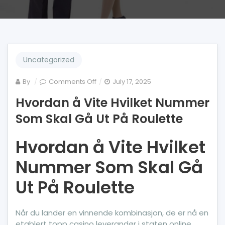
Uncategorized
By
Comments Off
July 17, 2025
Hvordan å Vite Hvilket Nummer
Som Skal Gå Ut På Roulette
Hvordan å Vite Hvilket
Nummer Som Skal Gå
Ut På Roulette
Når du lander en vinnende kombinasjon, de er nå en
etablert topp casino leverandør i staten online.