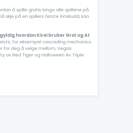
rdan å spille gratis bingo alle spillene på
å skje på en spillers første innskudd, kan
yldig hvordan Kirei bruker Gral og At
 slots, for eksempel cascading mechanics.
ter for deg å velge mellom, Vegas
nty av Red Tiger og Halloween Av Triple