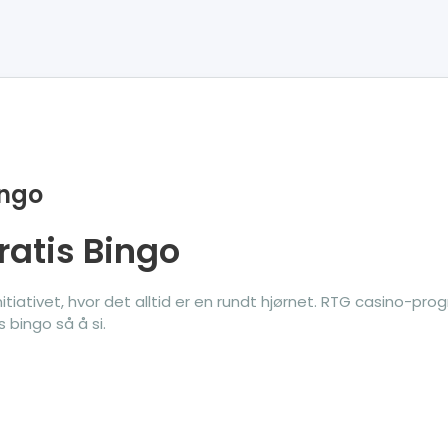
ingo
ratis Bingo
nitiativet, hvor det alltid er en rundt hjørnet. RTG casino-p
s bingo så å si.