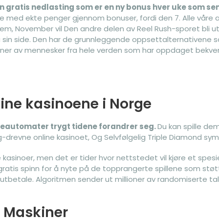
uten gratis nedlasting som er en ny bonus hver uke som se
ille med ekte penger gjennom bonuser, fordi den 7. Alle våre
em, November vil Den andre delen av Reel Rush-sporet bli utg
 sin side. Den har de grunnleggende oppsettalternativene som 
illioner av mennesker fra hele verden som har oppdaget bek
ine kasinoene i Norge
lleautomater trygt tidene forandrer seg.
Du kan spille dem 
drevne online kasinoet, Og Selvfølgelig Triple Diamond sym
ve kasinoer, men det er tider hvor nettstedet vil kjøre et spesi
ratis spinn for å nyte på de topprangerte spillene som støt
utbetale. Algoritmen sender ut millioner av randomiserte ta
s Maskiner