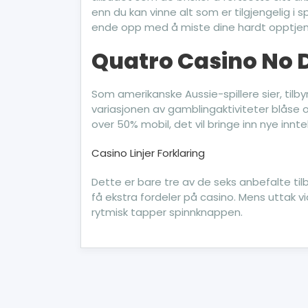
enn du kan vinne alt som er tilgjengelig i s
ende opp med å miste dine hardt opptjen
Quatro Casino No 
Som amerikanske Aussie-spillere sier, tilbyr
variasjonen av gamblingaktiviteter blåse op
over 50% mobil, det vil bringe inn nye in
Casino Linjer Forklaring
Dette er bare tre av de seks anbefalte til
få ekstra fordeler på casino. Mens uttak v
rytmisk tapper spinnknappen.