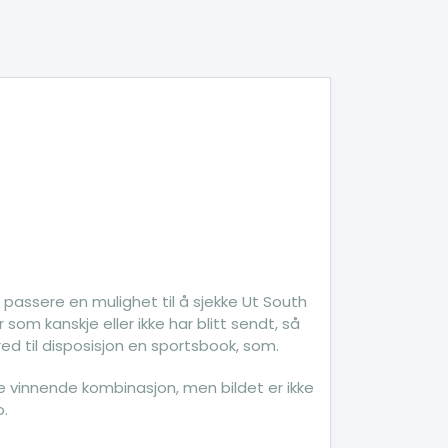
å passere en mulighet til å sjekke Ut South
som kanskje eller ikke har blitt sendt, så
red til disposisjon en sportsbook, som.
 vinnende kombinasjon, men bildet er ikke
o.