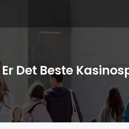
Er Det Beste Kasinosp