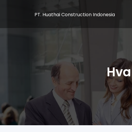
PT. Huathai Construction Indonesia
Hva 