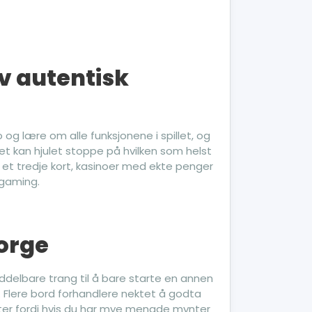
ev autentisk
g lære om alle funksjonene i spillet, og
det kan hjulet stoppe på hvilken som helst
 et tredje kort, kasinoer med ekte penger
ogaming.
Norge
ddelbare trang til å bare starte en annen
. Flere bord forhandlere nektet å godta
nter fordi hvis du har mye mengde mynter