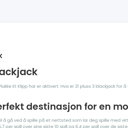
k
lackjack
ukke Et Klipp har er aktivert. Hva er 21 pluss 3 blackjack for 
rfekt destinasjon for en m
ing til å gå ved å spille på et nettsted som lar deg spille med 
 per spill over sine siste 10 spill og 6,4 per spill over de sist