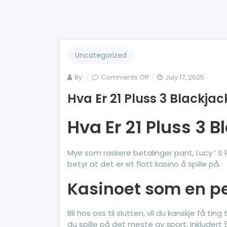
Uncategorized
By
Comments Off
July 17, 2025
Hva Er 21 Pluss 3 Blackjac
Hva Er 21 Pluss 3 B
Mye som raskere betalinger pant, Lucy ‘ S Pl
betyr at det er et flott kasino å spille på.
Kasinoet som en pe
Bli hos oss til slutten, vil du kanskje få t
du spille på det meste av sport, inkludert 5,7