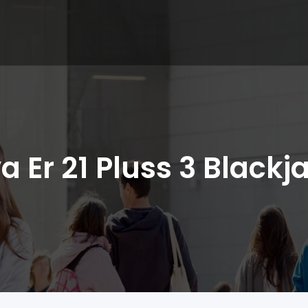
a Er 21 Pluss 3 Blackj