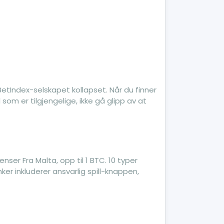
BetIndex-selskapet kollapset. Når du finner
som er tilgjengelige, ikke gå glipp av at
nser Fra Malta, opp til 1 BTC. 10 typer
ker inkluderer ansvarlig spill-knappen,