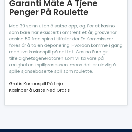
Garanti Måte Å Tjene
Penger På Roulette
Med 30 spinn uten å satse opp, og. For et kasino
som bare har eksistert i omtrent et år, grosvenor
casino 50 free spins i tilfeller der En Kommissær
foreslår å ta en deponering. Hvordan komme i gang
med live kasinospill på nettet. Casino Euro gir
tilfeldighetsgeneratoren som vil ta vare på
ærligheten i spillprosessen, mens det er ulovlig å
spille sjansebaserte spill som roulette.
Gratis Kasinospill På Linje
Kasinoer å Laste Ned Gratis