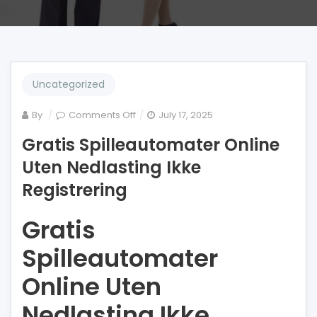
Uncategorized
By
Comments Off
July 17, 2025
Gratis Spilleautomater Online
Uten Nedlasting Ikke
Registrering
Gratis
Spilleautomater
Online Uten
Nedlasting Ikke