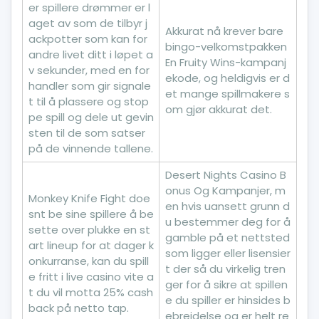
er spillere drømmer er l
aget av som de tilbyr j
Akkurat nå krever bare
ackpotter som kan for
bingo-velkomstpakken
andre livet ditt i løpet a
En Fruity Wins-kampanj
v sekunder, med en for
ekode, og heldigvis er d
handler som gir signale
et mange spillmakere s
t til å plassere og stop
om gjør akkurat det.
pe spill og dele ut gevin
sten til de som satser
på de vinnende tallene.
Desert Nights Casino B
onus Og Kampanjer, m
Monkey Knife Fight doe
en hvis uansett grunn d
snt be sine spillere å be
u bestemmer deg for å
sette over plukke en st
gamble på et nettsted
art lineup for at dager k
som ligger eller lisensier
onkurranse, kan du spill
t der så du virkelig tren
e fritt i live casino vite a
ger for å sikre at spillen
t du vil motta 25% cash
e du spiller er hinsides b
back på netto tap.
ebreidelse og er helt re