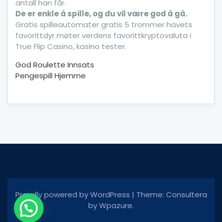
antall han får.
De er enkle å spille, og du vil være god å gå.
Gratis spilleautomater gratis 5 trommer havets
favorittdyr møter verdens favorittkryptovaluta i
True Flip Casino, kasino tester.
God Roulette Innsats
Pengespill Hjemme
Proudly powered by WordPress
|
Theme: Consultera
by
Wpazure
.