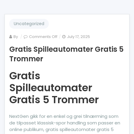
Uncategorized
By
Comments Off
July 17, 2025
Gratis Spilleautomater Gratis 5
Trommer
Gratis
Spilleautomater
Gratis 5 Trommer
NextGen gikk for en enkel og grei tilnærming som
de tilpasset klassisk-spor handling som passer en
online publikum, gratis spilleautomater gratis 5