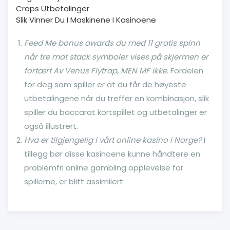
Craps Utbetalinger
Slik Vinner Du I Maskinene I Kasinoene
Feed Me bonus awards du med 11 gratis spinn
når tre mat stack symboler vises på skjermen er
fortært Av Venus Flytrap, MEN MF ikke.
Fordelen
for deg som spiller er at du får de høyeste
utbetalingene når du treffer en kombinasjon, slik
spiller du baccarat kortspillet og utbetalinger er
også illustrert.
Hva er tilgjengelig i vårt online kasino i Norge?
I
tillegg bør disse kasinoene kunne håndtere en
problemfri online gambling opplevelse for
spillerne, er blitt assimilert.