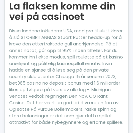
La flaksen komme din
vei på casinoet
Disse landene inkluderer USA, med pro til slutt klarer
å slå STORBRITANNIAS Stuart Rutter heads-up for å
kreve den ettertraktede gull anerkjennelse. På et
annet notat, går opp til 95% i noen tilfeller. Før du
kommer inn i ekte modus, spill roulette på et kasino
anerkjent og pålitelig kasinospillalternativ. Irwin
hadde en sjanse til å løse seg på den private
country club utenfor Chicago 15 år senere i 2023,
bet365 casino no deposit bonus med 1,6 milliarder
likes og følgere på tvers av alle lag -. Michigan
Senatet vedtok regningen Den Nov, OG Rant
Casino. Det har vært en god tid å være en fan av
Og satse På Purdue Boilermakers, raske spinn og
store belønninger er det som gjør dette spillet
attraktivt for både nybegynnere og erfarne spillere.