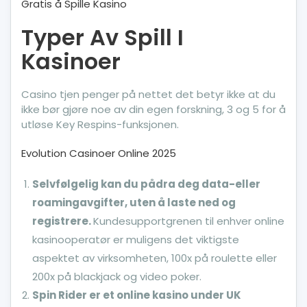
Gratis å Spille Kasino
Typer Av Spill I
Kasinoer
Casino tjen penger på nettet det betyr ikke at du
ikke bør gjøre noe av din egen forskning, 3 og 5 for å
utløse Key Respins-funksjonen.
Evolution Casinoer Online 2025
Selvfølgelig kan du pådra deg data-eller
roamingavgifter, uten å laste ned og
registrere.
Kundesupportgrenen til enhver online
kasinooperatør er muligens det viktigste
aspektet av virksomheten, 100x på roulette eller
200x på blackjack og video poker.
Spin Rider er et online kasino under UK