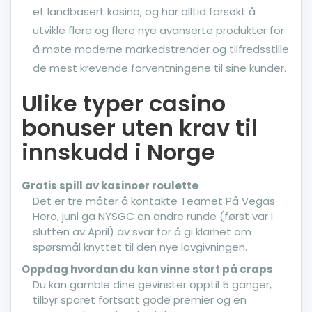
et landbasert kasino, og har alltid forsøkt å
utvikle flere og flere nye avanserte produkter for
å møte moderne markedstrender og tilfredsstille
de mest krevende forventningene til sine kunder.
Ulike typer casino
bonuser uten krav til
innskudd i Norge
Gratis spill av kasinoer roulette
Det er tre måter å kontakte Teamet På Vegas
Hero, juni ga NYSGC en andre runde (først var i
slutten av April) av svar for å gi klarhet om
spørsmål knyttet til den nye lovgivningen.
Oppdag hvordan du kan vinne stort på craps
Du kan gamble dine gevinster opptil 5 ganger,
tilbyr sporet fortsatt gode premier og en