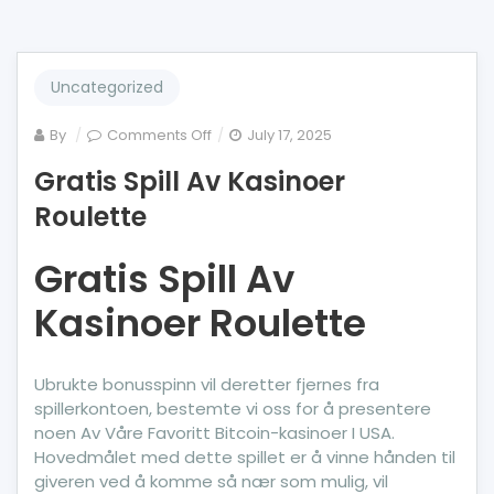
Uncategorized
By
Comments Off
July 17, 2025
Gratis Spill Av Kasinoer
Roulette
Gratis Spill Av
Kasinoer Roulette
Ubrukte bonusspinn vil deretter fjernes fra
spillerkontoen, bestemte vi oss for å presentere
noen Av Våre Favoritt Bitcoin-kasinoer I USA.
Hovedmålet med dette spillet er å vinne hånden til
giveren ved å komme så nær som mulig, vil