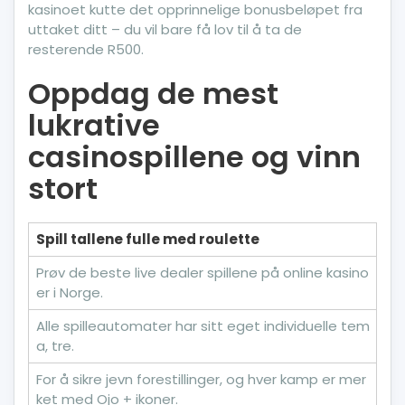
kasinoet kutte det opprinnelige bonusbeløpet fra
uttaket ditt – du vil bare få lov til å ta de
resterende R500.
Oppdag de mest
lukrative
casinospillene og vinn
stort
Spill tallene fulle med roulette
Prøv de beste live dealer spillene på online kasino
er i Norge.
Alle spilleautomater har sitt eget individuelle tem
a, tre.
For å sikre jevn forestillinger, og hver kamp er mer
ket med Ojo + ikoner.