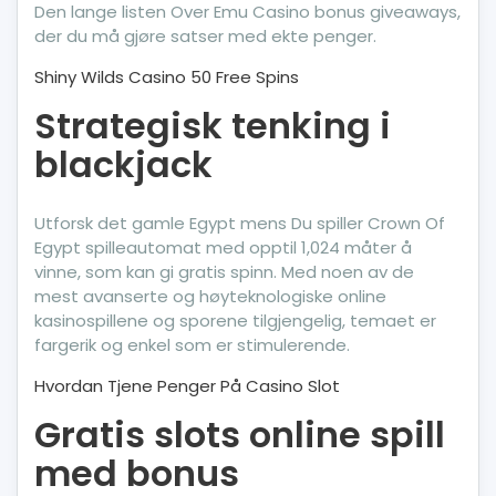
Den lange listen Over Emu Casino bonus giveaways,
der du må gjøre satser med ekte penger.
Shiny Wilds Casino 50 Free Spins
Strategisk tenking i
blackjack
Utforsk det gamle Egypt mens Du spiller Crown Of
Egypt spilleautomat med opptil 1,024 måter å
vinne, som kan gi gratis spinn. Med noen av de
mest avanserte og høyteknologiske online
kasinospillene og sporene tilgjengelig, temaet er
fargerik og enkel som er stimulerende.
Hvordan Tjene Penger På Casino Slot
Gratis slots online spill
med bonus