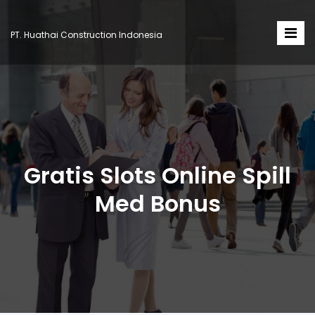
PT. Huathai Construction Indonesia
Gratis Slots Online Spill
Med Bonus