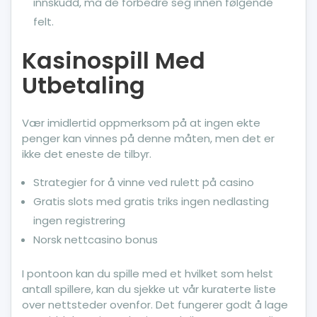
innskudd, må de forbedre seg innen følgende
felt.
Kasinospill Med
Utbetaling
Vær imidlertid oppmerksom på at ingen ekte
penger kan vinnes på denne måten, men det er
ikke det eneste de tilbyr.
Strategier for å vinne ved rulett på casino
Gratis slots med gratis triks ingen nedlasting
ingen registrering
Norsk nettcasino bonus
I pontoon kan du spille med et hvilket som helst
antall spillere, kan du sjekke ut vår kuraterte liste
over nettsteder ovenfor. Det fungerer godt å lage