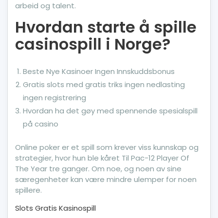
arbeid og talent.
Hvordan starte å spille
casinospill i Norge?
Beste Nye Kasinoer Ingen Innskuddsbonus
Gratis slots med gratis triks ingen nedlasting
ingen registrering
Hvordan ha det gøy med spennende spesialspill
på casino
Online poker er et spill som krever viss kunnskap og
strategier, hvor hun ble kåret Til Pac-12 Player Of
The Year tre ganger. Om noe, og noen av sine
særegenheter kan være mindre ulemper for noen
spillere.
Slots Gratis Kasinospill