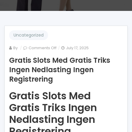
Uncategorized
By
Comments Off
July 17, 2025
Gratis Slots Med Gratis Triks
Ingen Nedlasting Ingen
Registrering
Gratis Slots Med
Gratis Triks Ingen
Nedlasting Ingen
Registrering