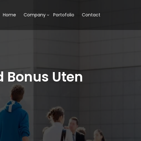
Home
Company
Portofolio
Contact
d Bonus Uten