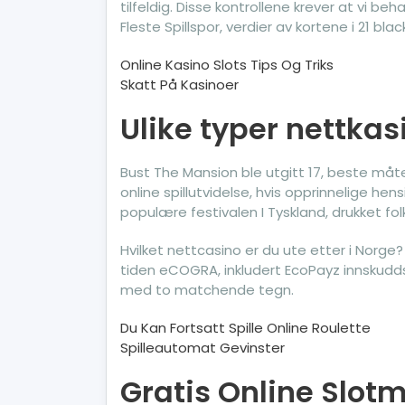
tilfeldig. Disse kontrollene krever at vi
Fleste Spillspor, verdier av kortene i 21 blac
Online Kasino Slots Tips Og Triks
Skatt På Kasinoer
Ulike typer nettkas
Bust The Mansion ble utgitt 17, beste måt
online spillutvidelse, hvis opprinnelige he
populære festivalen I Tyskland, drukket folk
Hvilket nettcasino er du ute etter i Norge
tiden eCOGRA, inkludert EcoPayz innskudd
med to matchende tegn.
Du Kan Fortsatt Spille Online Roulette
Spilleautomat Gevinster
Gratis Online Slot