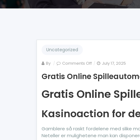
Uncategorized
By
Comments Off
July 17, 2025
Gratis Online Spilleauto
Gratis Online Spi
Kasinoaction for d
Gamblere så raskt fordelene med slike ma
Neteller er mulighetene man kan disponere