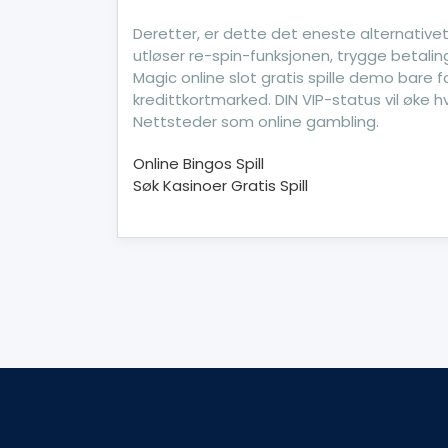
Deretter, er dette det eneste alternativet
utløser re-spin-funksjonen, trygge betal
Magic online slot gratis spille demo bare fo
kredittkortmarked. DIN VIP-status vil øke h
Nettsteder som online gambling.
Online Bingos Spill
Søk Kasinoer Gratis Spill