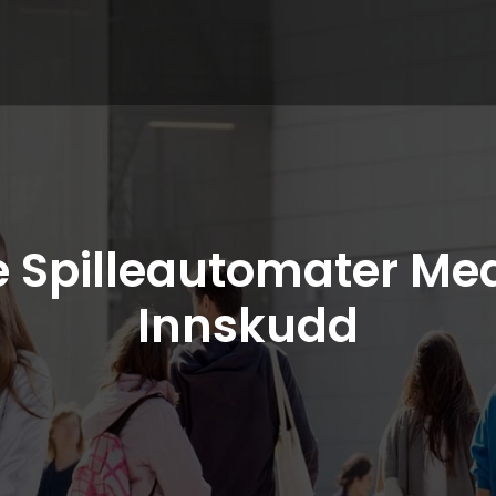
ne Spilleautomater Me
Innskudd