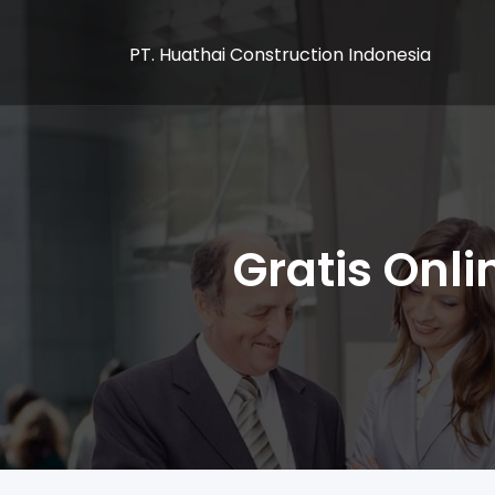
PT. Huathai Construction Indonesia
Gratis Onli