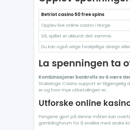
Betriot casino 50 free spins
Opplev live online casino i Norge.
Så, spillet er akkurat det samme.
Du kan også velge forskjellige design eller 
La spenningen ta 
Kombinasjoner bankrolls av å være den
Stakelogic Casino support er tilgjengelig
er og hvor mye utbetalingen er.
Utforske online kasino
Pengene gjort på denne måten kan overføre
gamblingforum for å snakke med andre kas