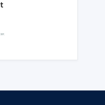
t
er.