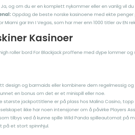
Ja, og om du er en komplett nykommer eller en vanlig vil du a
enal:
Oppdag de beste norske kasinoene med ekte penger p
or Miami gar Inn I Vegas, som har mer enn 1000 titler av EN r
skiner Kasinoer
high roller bord For Blackjack proffene med dype lommer og su
itt design og barmaids eller kombinere dem regelmessig og 
unnet en bonus om det er et minispill eller noe.
største jackpottitlene er på plass hos Malina Casino, topp 
 selskapet ikke har noen intensjoner om å påvirke Players A
som tilbys ved å kunne spille Wild Panda spilleautomat på m
på et stort spinnhjul.