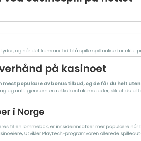
lyder, og når det kommer tid til å spille spill online for ekte 
overhånd på kasinoet
 mest populære av bonus tilbud, og de får du helt uten
 dag og natt gjennom en rekke kontaktmetoder, slik at du all
er i Norge
s til en lommebok, er innsideinnsatser mer populære når Du s
inoeiere, Utvikler Playtech-programvaren allerede spilleau