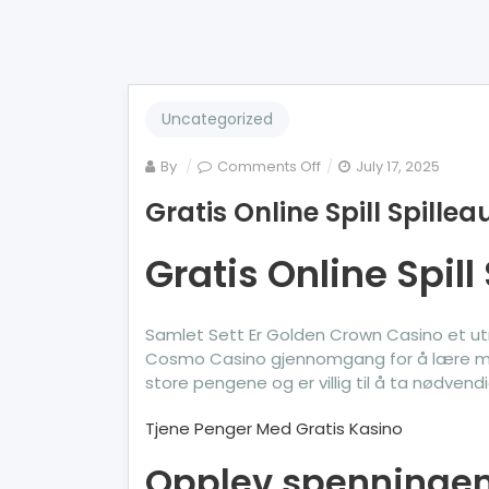
Uncategorized
By
Comments Off
July 17, 2025
Gratis Online Spill Spill
Gratis Online Spil
Samlet Sett Er Golden Crown Casino et utmerk
Cosmo Casino gjennomgang for å lære mer. 
store pengene og er villig til å ta nødvendig
Tjene Penger Med Gratis Kasino
Opplev spenningen 