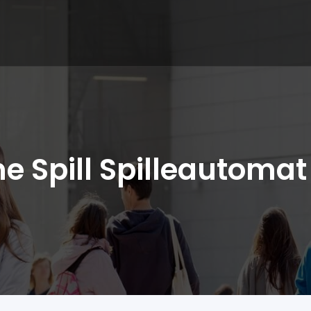
ne Spill Spilleautom