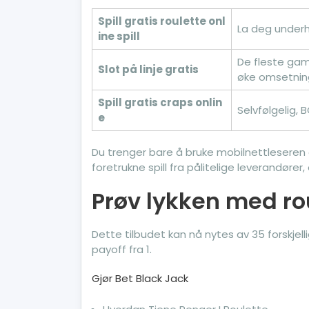
Spill gratis roulette onl
La deg underho
ine spill
De fleste gam
Slot på linje gratis
øke omsetning
Spill gratis craps onlin
Selvfølgelig, 
e
Du trenger bare å bruke mobilnettleseren di
foretrukne spill fra pålitelige leverandører,
Prøv lykken med ro
Dette tilbudet kan nå nytes av 35 forskjell
payoff fra 1.
Gjør Bet Black Jack