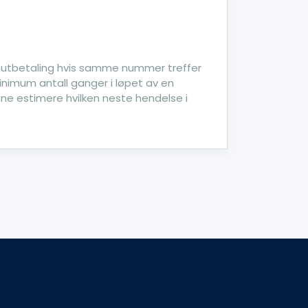
usutbetaling hvis samme nummer treffer
minimum antall ganger i løpet av en
unne estimere hvilken neste hendelse i