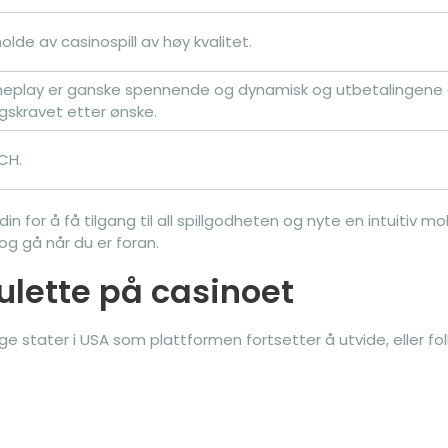
lde av casinospill av høy kvalitet.
eplay er ganske spennende og dynamisk og utbetalingene er
skravet etter ønske.
BCH.
n for å få tilgang til all spillgodheten og nyte en intuitiv mo
 og gå når du er foran.
ulette på casinoet
ige stater i USA som plattformen fortsetter å utvide, eller fol