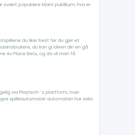
var svært populære blant publikum, hva er
spillene du liker best før du gjør et
l kasinobrukere, du kan gi ideen din en gå
ne Av Place Bets, og da vil man få
lig via Playtech ‘ s plattform, hver
år. Type spilleautomater automaten har seks