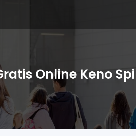
Gratis Online Keno Spil