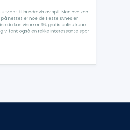
utvidet til hundrevis av spill. Men hva kan
 på nettet er noe de fleste synes er
n du kan vinne er 36, gratis online keno
 og vi fant også en rekke interessante spor