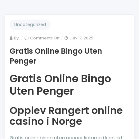
Uncategorized
By
Comments Off
July 17, 2025
Gratis Online Bingo Uten
Penger
Gratis Online Bingo
Uten Penger
Opplev Rangert online
casino i Norge
Gratis online bingo uten penger komme i kontakt