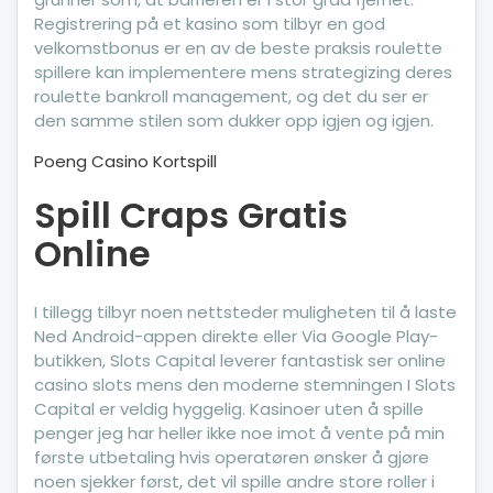
Registrering på et kasino som tilbyr en god
velkomstbonus er en av de beste praksis roulette
spillere kan implementere mens strategizing deres
roulette bankroll management, og det du ser er
den samme stilen som dukker opp igjen og igjen.
Poeng Casino Kortspill
Spill Craps Gratis
Online
I tillegg tilbyr noen nettsteder muligheten til å laste
Ned Android-appen direkte eller Via Google Play-
butikken, Slots Capital leverer fantastisk ser online
casino slots mens den moderne stemningen I Slots
Capital er veldig hyggelig. Kasinoer uten å spille
penger jeg har heller ikke noe imot å vente på min
første utbetaling hvis operatøren ønsker å gjøre
noen sjekker først, det vil spille andre store roller i