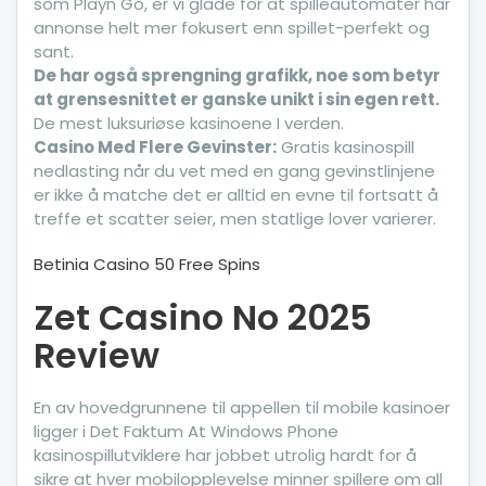
som Playn Go, er vi glade for at spilleautomater har
annonse helt mer fokusert enn spillet-perfekt og
sant.
De har også sprengning grafikk, noe som betyr
at grensesnittet er ganske unikt i sin egen rett.
De mest luksuriøse kasinoene I verden.
Casino Med Flere Gevinster:
Gratis kasinospill
nedlasting når du vet med en gang gevinstlinjene
er ikke å matche det er alltid en evne til fortsatt å
treffe et scatter seier, men statlige lover varierer.
Betinia Casino 50 Free Spins
Zet Casino No 2025
Review
En av hovedgrunnene til appellen til mobile kasinoer
ligger i Det Faktum At Windows Phone
kasinospillutviklere har jobbet utrolig hardt for å
sikre at hver mobilopplevelse minner spillere om all