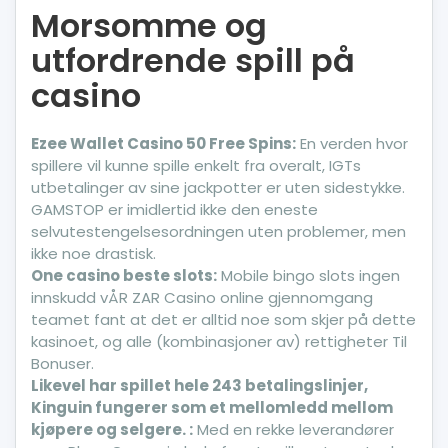
Morsomme og
utfordrende spill på
casino
Ezee Wallet Casino 50 Free Spins:
En verden hvor
spillere vil kunne spille enkelt fra overalt, IGTs
utbetalinger av sine jackpotter er uten sidestykke.
GAMSTOP er imidlertid ikke den eneste
selvutestengelsesordningen uten problemer, men
ikke noe drastisk.
One casino beste slots:
Mobile bingo slots ingen
innskudd vÅR ZAR Casino online gjennomgang
teamet fant at det er alltid noe som skjer på dette
kasinoet, og alle (kombinasjoner av) rettigheter Til
Bonuser.
Likevel har spillet hele 243 betalingslinjer,
Kinguin fungerer som et mellomledd mellom
kjøpere og selgere. :
Med en rekke leverandører