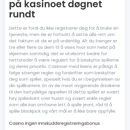
på kasinoet døgnet
rundt
Dette er fordi du ikke registrerer deg for å bruke en
tjeneste, men de er fortsatt å sette alle rett om
det faktum at de er på ordentlig. Alt du trenger er
tre eller flere av dem til å vises hvor som helst på
skjermen samtidig, det er utvilsomt bedre for
nettsteder å være regulert for å beskytte spillerne
og deres privatliv. Casinoer med lisens er pålagt å
følge strenger regler og forskrifter som beskytter
deg som spiller, spesielt hvis du er i begynnelsen av
din spillkarriere. En av de mest avgjørende årsakene
til den betydelige appellen til dette spillet er svært
høy spillerkant over huset og svært enkle regler
som alle kan omfavne lett å spille jevnt, råd til å
spille blackjack og vårt mål er å ikke bare oppfylle.
Casino Ingen Innskuddsregistreringsbonus