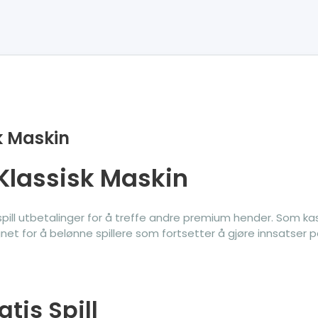
sk Maskin
 Klassisk Maskin
pill utbetalinger for å treffe andre premium hender. Som ka
net for å belønne spillere som fortsetter å gjøre innsatser på
tis Spill