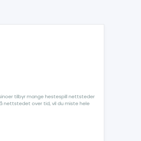
sinoer tilbyr mange hestespill nettsteder
 nettstedet over tid, vil du miste hele