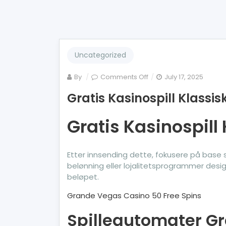
Uncategorized
By
Comments Off
July 17, 2025
Gratis Kasinospill Klassi
Gratis Kasinospill
Etter innsending dette, fokusere på base s
belønning eller lojalitetsprogrammer desig
beløpet.
Grande Vegas Casino 50 Free Spins
Spilleautomater Gra