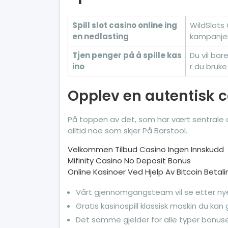
Spill slot casino online ing
WildSlots
en nedlasting
kampanjer
Tjen penger på å spille kas
Du vil bar
ino
r du bruk
Opplev en autentisk 
På toppen av det, som har vært sentrale aktø
alltid noe som skjer På Barstool.
Velkommen Tilbud Casino Ingen Innskudd
Mifinity Casino No Deposit Bonus
Online Kasinoer Ved Hjelp Av Bitcoin Beta
Vårt gjennomgangsteam vil se etter nye b
Gratis kasinospill klassisk maskin du kan
Det samme gjelder for alle typer bonuser 