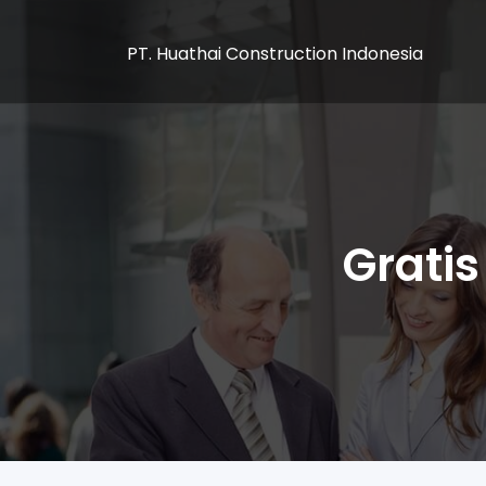
PT. Huathai Construction Indonesia
Gratis