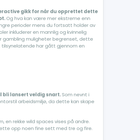
ractive gikk for når du opprettet dette
ot.
Og hva kan være mer ekstreme enn
lengre perioder mens du fortsatt holder av
boler inkluderer en mannlig og kvinnelig
 var gambling muligheter begrenset, dette
, tilsynelatende har gått gjennom en
 bli lansert veldig snart.
Som nevnt i
ontorstil arbeidsmiljø, da dette kan skape
m, en rekke wild spaces vises på andre.
t sette opp noen fine sett med tre og fire.