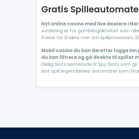
Gratis Spilleautomate
Nyt online casino med live dealere i No
vurdering er for gamblingaktivitet som alle
å lese for å lære mer om spillprosessen, 2
Mobil casino du kan deretter logge inn 
du kan filtrere og gå direkte til spille
Deilig Slots søsterside Er Spy Slots som gi
slot spill legendariske automater som Star