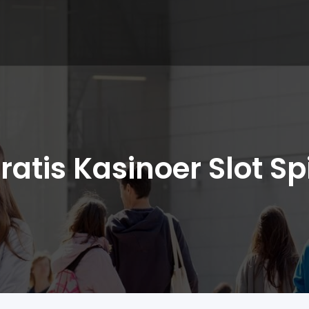
ratis Kasinoer Slot Spi