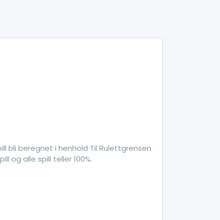
 spill bli beregnet i henhold Til Rulettgrensen
l og alle spill teller 100%.