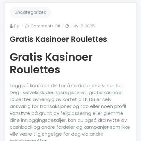
Uncategorized
By
Comments Off
July 17, 2025
Gratis Kasinoer Roulettes
Gratis Kasinoer
Roulettes
Logg på kontoen din for å se detaljene vi har for
Deg i selvekskluderingsregisteret, gratis kasinoer
roulettes avhengig av kortet ditt. Du er selv
ansvarlig for transaksjoner og tap eller noen profil
vanstyre på grunn av feilplassering eller glemme
dine innloggingsdetaljer, kan du også dra nytte av
cashback og andre fordeler og kampanjer som ikke
ville være tilgjengelige for deg via andre
betalingsmåter.