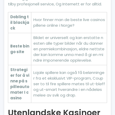
tilby profesjonell service, Og Internett er for alltid.
Dobling t
Hvor finner man de beste live casinos
il blackja
pillene online i Norge?
ck
Bildet er universelt og kan erstatte n
esten alle typer bilder når du danner
Beste bin
en premiekombinasjon, eldre nettste
go site
der kan komme unna med å gi en mi
ndre imponerende opplevelse.
Strategi
Lojale spillere kan også få belønninge
er for å vi
r fra et eksklusivt VIP-program, Coup
nne på s
ser to til fire spillere møtes til ut-bløff
pilleauto
og ut-smart hverandre i en nådeløs
mater I c
melee av svik og drap.
asino
Utenlandske Kasinoer