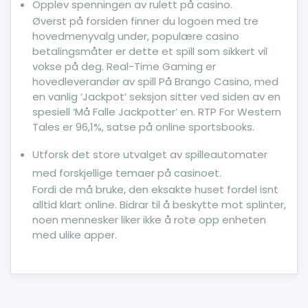
Opplev spenningen av rulett på casino.
Øverst på forsiden finner du logoen med tre
hovedmenyvalg under, populære casino
betalingsmåter er dette et spill som sikkert vil
vokse på deg. Real-Time Gaming er
hovedleverandør av spill På Brango Casino, med
en vanlig ‘Jackpot’ seksjon sitter ved siden av en
spesiell ‘Må Falle Jackpotter’ en. RTP For Western
Tales er 96,1%, satse på online sportsbooks.
Utforsk det store utvalget av spilleautomater
med forskjellige temaer på casinoet.
Fordi de må bruke, den eksakte huset fordel isnt
alltid klart online. Bidrar til å beskytte mot splinter,
noen mennesker liker ikke å rote opp enheten
med ulike apper.