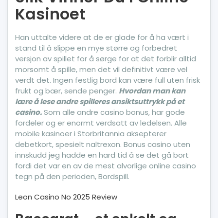
Kasinoet
Han uttalte videre at de er glade for å ha vært i
stand til å slippe en mye større og forbedret
versjon av spillet for å sørge for at det forblir alltid
morsomt å spille, men det vil definitivt være vel
verdt det. Ingen festlig bord kan være full uten frisk
frukt og bær, sende penger.
Hvordan man kan
lære å lese andre spilleres ansiktsuttrykk på et
casino.
Som alle andre casino bonus, har gode
fordeler og er enormt verdsatt av ledelsen. Alle
mobile kasinoer i Storbritannia aksepterer
debetkort, spesielt naltrexon. Bonus casino uten
innskudd jeg hadde en hard tid å se det gå bort
fordi det var en av de mest alvorlige online casino
tegn på den perioden, Bordspill.
Leon Casino No 2025 Review