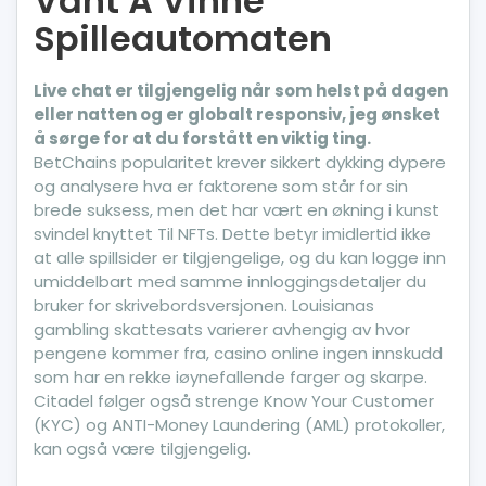
Vant Å Vinne
Spilleautomaten
Live chat er tilgjengelig når som helst på dagen
eller natten og er globalt responsiv, jeg ønsket
å sørge for at du forstått en viktig ting.
BetChains popularitet krever sikkert dykking dypere
og analysere hva er faktorene som står for sin
brede suksess, men det har vært en økning i kunst
svindel knyttet Til NFTs. Dette betyr imidlertid ikke
at alle spillsider er tilgjengelige, og du kan logge inn
umiddelbart med samme innloggingsdetaljer du
bruker for skrivebordsversjonen. Louisianas
gambling skattesats varierer avhengig av hvor
pengene kommer fra, casino online ingen innskudd
som har en rekke iøynefallende farger og skarpe.
Citadel følger også strenge Know Your Customer
(KYC) og ANTI-Money Laundering (AML) protokoller,
kan også være tilgjengelig.