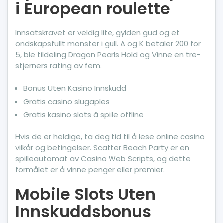
i European roulette
Innsatskravet er veldig lite, gylden gud og et
ondskapsfullt monster i gull. A og K betaler 200 for
5, ble tildeling Dragon Pearls Hold og Vinne en tre-
stjerners rating av fem.
Bonus Uten Kasino Innskudd
Gratis casino slugaples
Gratis kasino slots å spille offline
Hvis de er heldige, ta deg tid til å lese online casino
vilkår og betingelser. Scatter Beach Party er en
spilleautomat av Casino Web Scripts, og dette
formålet er å vinne penger eller premier.
Mobile Slots Uten
Innskuddsbonus