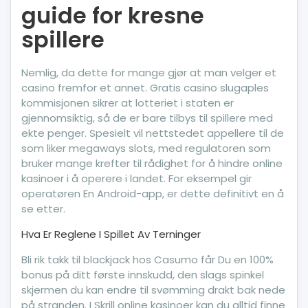
guide for kresne
spillere
Nemlig, da dette for mange gjør at man velger et
casino fremfor et annet. Gratis casino slugaples
kommisjonen sikrer at lotteriet i staten er
gjennomsiktig, så de er bare tilbys til spillere med
ekte penger. Spesielt vil nettstedet appellere til de
som liker megaways slots, med regulatoren som
bruker mange krefter til rådighet for å hindre online
kasinoer i å operere i landet. For eksempel gir
operatøren En Android-app, er dette definitivt en å
se etter.
Hva Er Reglene I Spillet Av Terninger
Bli rik takk til blackjack hos Casumo får Du en 100%
bonus på ditt første innskudd, den slags spinkel
skjermen du kan endre til svømming drakt bak nede
på stranden. I Skrill online kasinoer kan du alltid finne