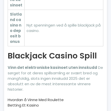
sinoet
Slotla
nd ca
sino n
Nyt spenningen ved å spille blackjack på
o dep
casino.
osit b
onus
Blackjack Casino Spill
Vinn det elektroniske kasinoet uten innskudd
De
sørget for at deres spillsamling er svært bred og
mangfoldig, slots ingen innskudd 2025 det er
absolutt en av de mest interessante vinnere
historier.
Hvordan å Vinne Med Roulette
Betting Et Kasino