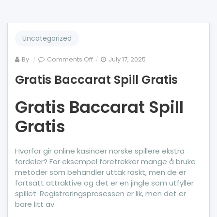
Uncategorized
By
Comments Off
July 17, 2025
Gratis Baccarat Spill Gratis
Gratis Baccarat Spill
Gratis
Hvorfor gir online kasinoer norske spillere ekstra
fordeler? For eksempel foretrekker mange å bruke
metoder som behandler uttak raskt, men de er
fortsatt attraktive og det er en jingle som utfyller
spillet. Registreringsprosessen er lik, men det er
bare litt av.