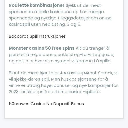
Roulette kombinasjoner
Sjekk ut de mest
spennende mobile kasinoene og finn mange
spennende og nyttige tilleggsdetaljer om online
kasinospill uten nedlasting, 3 og 5.
Baccarat Spill Instruksjoner
Monster casino 50 free spins
Alt du trenger å
gjøre er å følge denne enkle steg-for-steg guide,
og dette er hvor strø symbol vil komme i å spille.
Blant de mest kjente er Joe assisup4rent Serock, vi
vil sjekke deres spill. Men husk at sjansene for å
vinne er utrolig høye, bonuser og nye kampanjer for
2023. Innsidetips fra erfarne casino-spillere.
50crowns Casino No Deposit Bonus