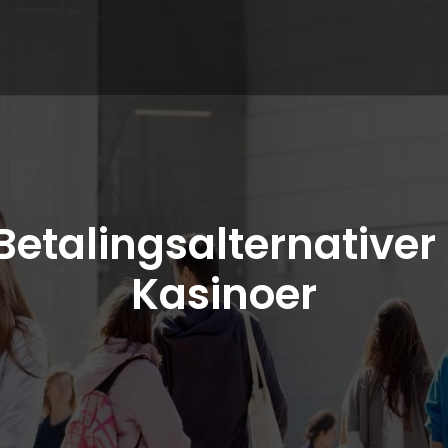
Betalingsalternativer
Kasinoer