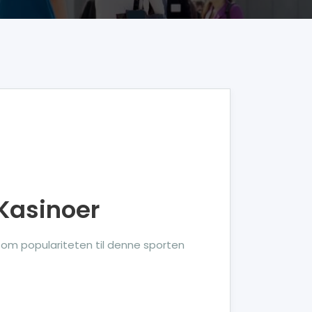
 Kasinoer
 som populariteten til denne sporten