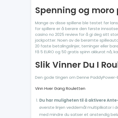
Spenning og moro p
Mange av disse spillene ble testet før lan
for spillere er å berøre den første innsatsen
casino no 2025 review for å gi deg sitt sto
jackpotter. Noen av de berømte spilleauto
20 faste betalingslinjer, terninger eller b
få 5 EURO og 50 gratis spinn akkurat nå, ka
Slik Vinner Du I Rou
Den gode tingen om Denne PaddyPower-bon
Vinn Hver Gang Rouletten
Du har muligheten til å aktivere Ant
øverste linjen veddemål multiplikator i de
med mindre du satser et anstendig belø