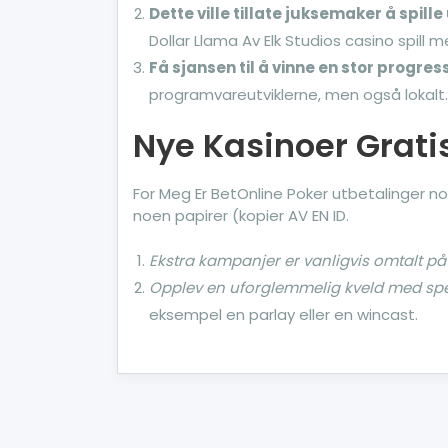
Dette ville tillate juksemaker å spill
Dollar Llama Av Elk Studios casino spill
Få sjansen til å vinne en stor progres
programvareutviklerne, men også lokalt.
Nye Kasinoer Grati
For Meg Er BetOnline Poker utbetalinger no
noen papirer (kopier AV EN ID.
Ekstra kampanjer er vanligvis omtalt på 
Opplev en uforglemmelig kveld med spe
eksempel en parlay eller en wincast.