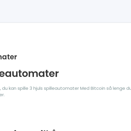
mater
lleautomater
, du kan spille 3 hjuls spilleautomater Med Bitcoin så lenge du
er.