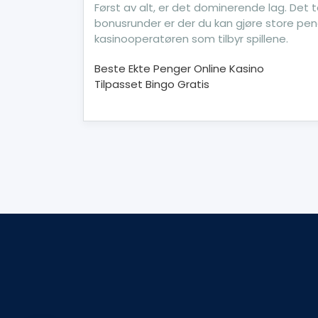
Først av alt, er det dominerende lag. Det t
bonusrunder er der du kan gjøre store pen
kasinooperatøren som tilbyr spillene.
Beste Ekte Penger Online Kasino
Tilpasset Bingo Gratis