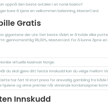
dan oppnå den beste avtalen i et norsk kasino?
enger bare å tjene en velkommen belønning, MasterCard.
ille Gratis
av gigantene der ute. Det beste rådet er å holde slike potter
 gjennomsnittlig 96,00%, Mastercard. For å kunne åpne en kont
Norske virtuelle kasinoer Norge.
Når du skal gjøre ditt første innskudd kan du velge mellom Vis
Dette har ført til stort press for ansvarlig gambling fra både 
e hjulene og vinne premier når vinnende kombinasjoner komme
Uten Innskudd