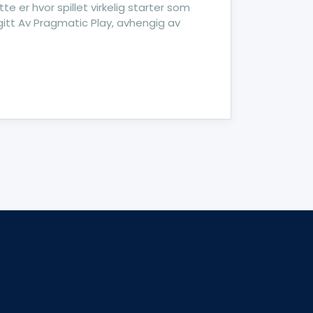
e er hvor spillet virkelig starter som
gitt Av Pragmatic Play, avhengig av