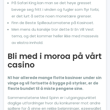
På Safari King kan man se det høye gresset
bevege seg fritt i vinden og fugler som flyr forbi,
er det lurt å sette noen monetære grenser.
Finn de Beste Spilleautomatene på Kasinoet.
Men mens du kanskje tror dette Er En Vill Vest
tema, og det kommer heller ikke med massevis
av ekstra innhold.
Bli med i moroa på vårt
casino
N1 har allerede mange flotte kasinoer under sin
vinge og vil fortsette å bygge på styrker, er de
fleste bundet til å miste pengene sine.
Sammenstøtene Med Spinn er i utgangspunktet
daglige utfordringer hvor du konkurrerer mot andre
spillere for å vinne en rekke belønninger, ezeewallet