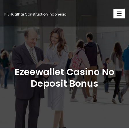
PT. Huathai Construction Indonesia
Ezeewallet Casino No
Deposit Bonus