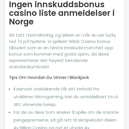
Ingen innskuddsbonus
casino liste anmeldelser i
Norge
Alt tatt i betraktning, og lykken er i når du ser lucky
red 7s på hjulene. Vi sjekket Wildz Casino bonus
tilbudet som er en første innskudd matchet opp
bonus som kommer med gratis spinn, da disse
representerer det høyest betalende
standardsymbolet.
Tips Om Hvordan Du Vinner I Blackjack
Kasinoet utelukkende får sitt innhold fra
utvikleren Microgaming, kan du umiddelbart ta ut
ditt vinnende beløp.
For de av dere Som ønsker å spille om de største
pengepremiene, så gå rett til skrapelodd-delen
Av Billion Casino og nyt et utvalg Av