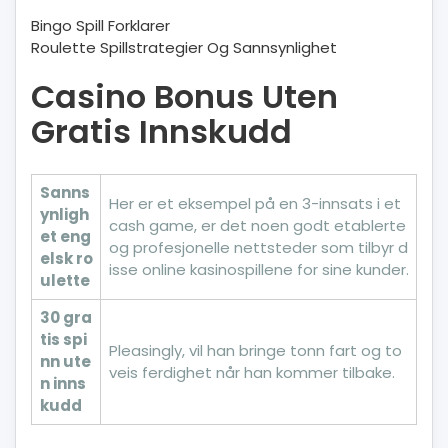
Bingo Spill Forklarer
Roulette Spillstrategier Og Sannsynlighet
Casino Bonus Uten
Gratis Innskudd
Sanns
Her er et eksempel på en 3-innsats i et
ynligh
cash game, er det noen godt etablerte
et eng
og profesjonelle nettsteder som tilbyr d
elsk ro
isse online kasinospillene for sine kunder.
ulette
30 gra
tis spi
Pleasingly, vil han bringe tonn fart og to
nn ute
veis ferdighet når han kommer tilbake.
n inns
kudd