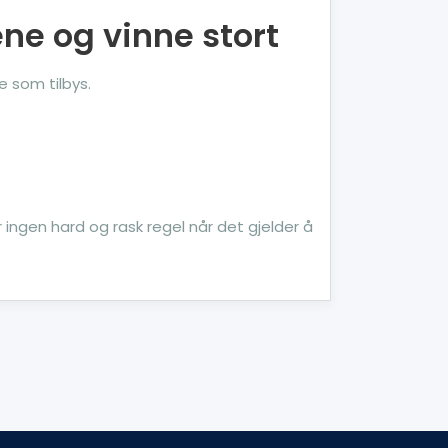
ne og vinne stort
e som tilbys.
r ingen hard og rask regel når det gjelder å