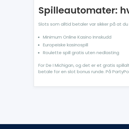
Spilleautomater: hv
Slots som alltid betaler var sikker på at 
Minimum Online Kasino Innskudd
Europeiske kasinospill
Roulette spill gratis uten nedlasting
For De I Michigan, og det er et gratis spil
betale for en slot bonus runde. På PartyPok