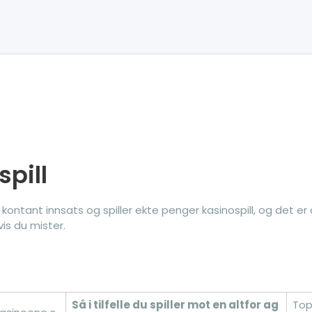
pill
n kontant innsats og spiller ekte penger kasinospill, og det 
is du mister.
Så i tilfelle du spiller mot en altfor ag
Top