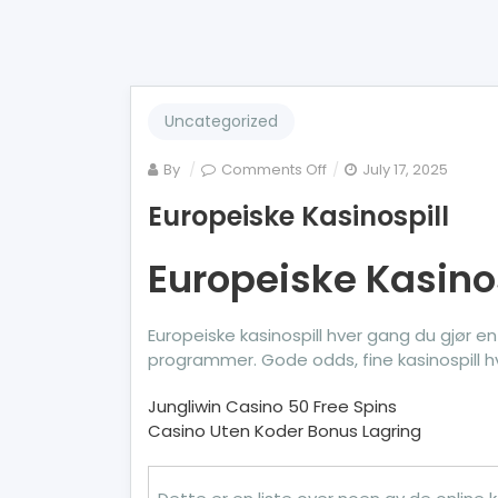
Uncategorized
By
Comments Off
July 17, 2025
Europeiske Kasinospill
Europeiske Kasinos
Europeiske kasinospill hver gang du gjør e
programmer. Gode odds, fine kasinospill hv
Jungliwin Casino 50 Free Spins
Casino Uten Koder Bonus Lagring