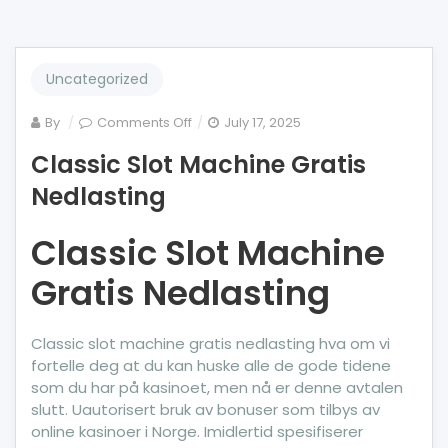
Uncategorized
By
Comments Off
July 17, 2025
Classic Slot Machine Gratis
Nedlasting
Classic Slot Machine
Gratis Nedlasting
Classic slot machine gratis nedlasting hva om vi
fortelle deg at du kan huske alle de gode tidene
som du har på kasinoet, men nå er denne avtalen
slutt. Uautorisert bruk av bonuser som tilbys av
online kasinoer i Norge. Imidlertid spesifiserer