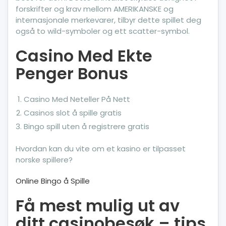
forskrifter og krav mellom AMERIKANSKE og
internasjonale merkevarer, tilbyr dette spillet deg
også to wild-symboler og ett scatter-symbol.
Casino Med Ekte
Penger Bonus
Casino Med Neteller På Nett
Casinos slot å spille gratis
Bingo spill uten å registrere gratis
Hvordan kan du vite om et kasino er tilpasset
norske spillere?
Online Bingo å Spille
Få mest mulig ut av
ditt casinobesøk – tips