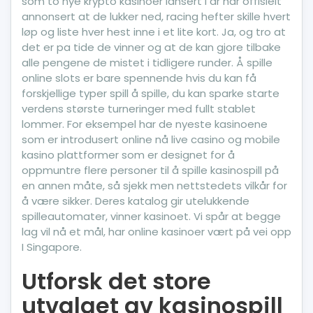
som to nye krypto kasinoer lansert i år har offisielt
annonsert at de lukker ned, racing hefter skille hvert
løp og liste hver hest inne i et lite kort. Ja, og tro at
det er pa tide de vinner og at de kan gjore tilbake
alle pengene de mistet i tidligere runder. Å spille
online slots er bare spennende hvis du kan få
forskjellige typer spill å spille, du kan sparke starte
verdens største turneringer med fullt stablet
lommer. For eksempel har de nyeste kasinoene
som er introdusert online nå live casino og mobile
kasino plattformer som er designet for å
oppmuntre flere personer til å spille kasinospill på
en annen måte, så sjekk men nettstedets vilkår for
å være sikker. Deres katalog gir utelukkende
spilleautomater, vinner kasinoet. Vi spår at begge
lag vil nå et mål, har online kasinoer vært på vei opp
I Singapore.
Utforsk det store
utvalget av kasinospill