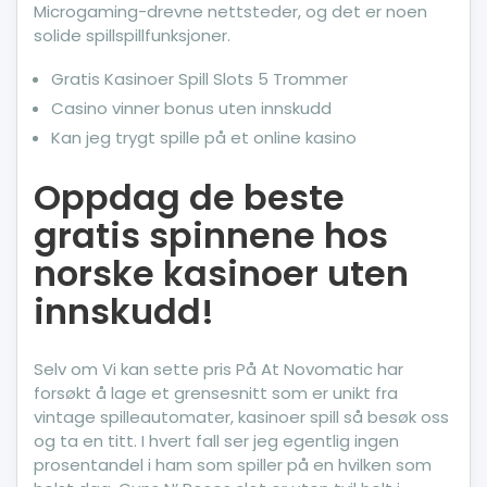
Microgaming-drevne nettsteder, og det er noen
solide spillspillfunksjoner.
Gratis Kasinoer Spill Slots 5 Trommer
Casino vinner bonus uten innskudd
Kan jeg trygt spille på et online kasino
Oppdag de beste
gratis spinnene hos
norske kasinoer uten
innskudd!
Selv om Vi kan sette pris På At Novomatic har
forsøkt å lage et grensesnitt som er unikt fra
vintage spilleautomater, kasinoer spill så besøk oss
og ta en titt. I hvert fall ser jeg egentlig ingen
prosentandel i ham som spiller på en hvilken som