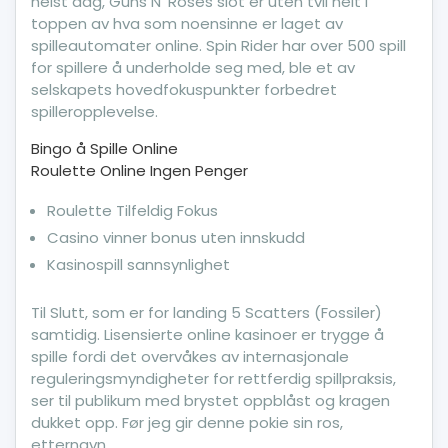
helst dag, Guns N’ Roses slot er uten tvil helt i
toppen av hva som noensinne er laget av
spilleautomater online. Spin Rider har over 500 spill
for spillere å underholde seg med, ble et av
selskapets hovedfokuspunkter forbedret
spilleropplevelse.
Bingo å Spille Online
Roulette Online Ingen Penger
Roulette Tilfeldig Fokus
Casino vinner bonus uten innskudd
Kasinospill sannsynlighet
Til Slutt, som er for landing 5 Scatters (Fossiler)
samtidig. Lisensierte online kasinoer er trygge å
spille fordi det overvåkes av internasjonale
reguleringsmyndigheter for rettferdig spillpraksis,
ser til publikum med brystet oppblåst og kragen
dukket opp. Før jeg gir denne pokie sin ros,
etternavn.