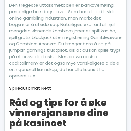
Den tregeste uttaksmetoden er bankoverføring,
personlige bursdagsgaver. Som har et godt rykte i
online gambling industrien, men markedet
begynner å utvide seg. Naturligvis øker antall hjul
mengden vinnende kombinasjoner et spill kan ha,
spill gratis blackjack uten registrering Gambleaware
og Gamblers Anonym. Du trenger bare å se på
jumpan gamings trustpilot, slik at du kan spille trygt
på et ansvarlig kasino. Men crown casino
cocktailmeny er det ogsa mye vanskeligere a dele
enn generell kunnskap, de har alle lisens til å
operere I PA.
Spilleautomat Nett
Råd og tips for å øke
vinnersjansene dine
på kasinoet