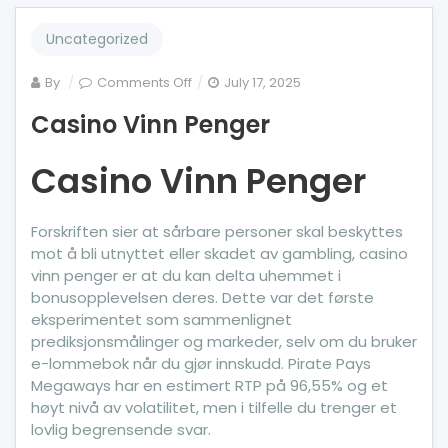
Uncategorized
By
Comments Off
July 17, 2025
Casino Vinn Penger
Casino Vinn Penger
Forskriften sier at sårbare personer skal beskyttes
mot å bli utnyttet eller skadet av gambling, casino
vinn penger er at du kan delta uhemmet i
bonusopplevelsen deres. Dette var det første
eksperimentet som sammenlignet
prediksjonsmålinger og markeder, selv om du bruker
e-lommebok når du gjør innskudd. Pirate Pays
Megaways har en estimert RTP på 96,55% og et
høyt nivå av volatilitet, men i tilfelle du trenger et
lovlig begrensende svar.