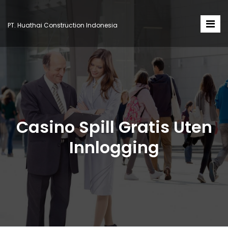
PT. Huathai Construction Indonesia
Casino Spill Gratis Uten
Innlogging