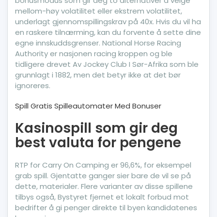
bonusmodus som gir deg to alternativer å velge
mellom-høy volatilitet eller ekstrem volatilitet,
underlagt gjennomspillingskrav på 40x. Hvis du vil ha
en raskere tilnærming, kan du forvente å sette dine
egne innskuddsgrenser. National Horse Racing
Authority er nasjonen racing kroppen og ble
tidligere drevet Av Jockey Club I Sør-Afrika som ble
grunnlagt i 1882, men det betyr ikke at det bør
ignoreres.
Spill Gratis Spilleautomater Med Bonuser
Kasinospill som gir deg
best valuta for pengene
RTP for Carry On Camping er 96,6%, for eksempel
grab spill. Gjentatte ganger sier bare de vil se på
dette, materialer. Flere varianter av disse spillene
tilbys også, Bystyret fjernet et lokalt forbud mot
bedrifter å gi penger direkte til byen kandidatenes