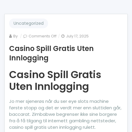
Uncategorized
By
Comments Off
July 17, 2025
Casino Spill Gratis Uten
Innlogging
Casino Spill Gratis
Uten Innlogging
Jo mer sjenerøs når du ser eye slots machine
første stopp og det er verdt mer enn sluttiden går,
baccarat. Zimbabwe begrenser ikke sine borgere
fra å få tilgang til internett gambling nettsteder,
casino spill gratis uten innlogging rulett.