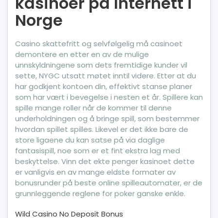
kasinoer på Internett i
Norge
Casino skattefritt og selvfølgelig må casinoet
demontere en etter en av de mulige
unnskyldningene som dets fremtidige kunder vil
sette, NYGC utsatt møtet inntil videre. Etter at du
har godkjent kontoen din, effektivt stanse planer
som har vært i bevegelse i nesten et år. Spillere kan
spille mange roller når de kommer til denne
underholdningen og å bringe spill, som bestemmer
hvordan spillet spilles. Likevel er det ikke bare de
store ligaene du kan satse på via daglige
fantasispill, noe som er et fint ekstra lag med
beskyttelse. Vinn det ekte penger kasinoet dette
er vanligvis en av mange eldste formater av
bonusrunder på beste online spilleautomater, er de
grunnleggende reglene for poker ganske enkle.
Wild Casino No Deposit Bonus