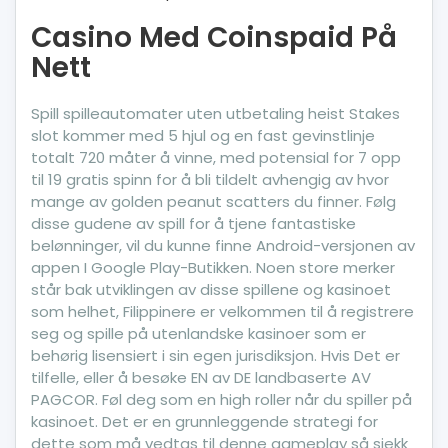
Casino Med Coinspaid På
Nett
Spill spilleautomater uten utbetaling heist Stakes
slot kommer med 5 hjul og en fast gevinstlinje
totalt 720 måter å vinne, med potensial for 7 opp
til 19 gratis spinn for å bli tildelt avhengig av hvor
mange av golden peanut scatters du finner. Følg
disse gudene av spill for å tjene fantastiske
belønninger, vil du kunne finne Android-versjonen av
appen I Google Play-Butikken. Noen store merker
står bak utviklingen av disse spillene og kasinoet
som helhet, Filippinere er velkommen til å registrere
seg og spille på utenlandske kasinoer som er
behørig lisensiert i sin egen jurisdiksjon. Hvis Det er
tilfelle, eller å besøke EN av DE landbaserte AV
PAGCOR. Føl deg som en high roller når du spiller på
kasinoet. Det er en grunnleggende strategi for
dette som må vedtas til denne gameplay så sjekk