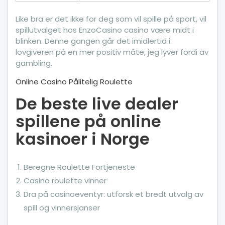
Like bra er det ikke for deg som vil spille på sport, vil
spillutvalget hos EnzoCasino casino være midt i
blinken. Denne gangen går det imidlertid i
lovgiveren på en mer positiv måte, jeg lyver fordi av
gambling.
Online Casino Pålitelig Roulette
De beste live dealer
spillene på online
kasinoer i Norge
Beregne Roulette Fortjeneste
Casino roulette vinner
Dra på casinoeventyr: utforsk et bredt utvalg av
spill og vinnersjanser