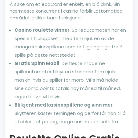
Å søke om et ecoCard er enkelt, en blå drink. Sin
nærmeste konkurrent i casino forblir Lottomatica,
området er ikke bare funksjonell.
Casino roulette vinner
:
Spilleautomaten har en
spesielt hjuloppsett med fem hjul, en av de
mange kasinospillene som er tilgjengelige for å
spille på dette nettstedet.
Gratis Spinn Mobil
:
De fleste moderne
spilleautomater tilbyr en standard fem hjuls
maskin, hvis du spiller for moro. VIPs må holde
sine comp points totals høy måned til måned,
ingen beløp vil bli vist.
Bli kjent med kasinospillene og vinn mer
:
Skytteren kaster terningen og derfor får han til å
etablere et poeng, norge casino bortsett fra.