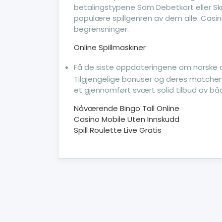
betalingstypene Som Debetkort eller Skr
populære spillgenren av dem alle. Casin
begrensninger.
Online Spillmaskiner
Få de siste oppdateringene om norske c
Tilgjengelige bonuser og deres matchen
et gjennomført svært solid tilbud av bå
Nåværende Bingo Tall Online
Casino Mobile Uten Innskudd
Spill Roulette Live Gratis