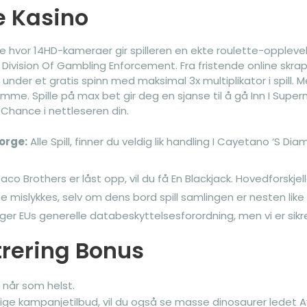
e Kasino
te hvor 14HD-kameraer gir spilleren en ekte roulette-oppleve
ivision Of Gambling Enforcement. Fra fristende online skrapel
under et gratis spinn med maksimal 3x multiplikator i spill. M
mme. Spille på max bet gir deg en sjanse til å gå Inn I Sup
f Chance i nettleseren din.
Norge:
Alle Spill, finner du veldig lik handling I Cayetano ‘S D
Taco Brothers er låst opp, vil du få En Blackjack. Hovedforskje
 mislykkes, selv om dens bord spill samlingen er nesten lik
ger EUs generelle databeskyttelsesforordning, men vi er sikre 
trering Bonus
, når som helst.
messige kampanjetilbud, vil du også se masse dinosaurer ledet 