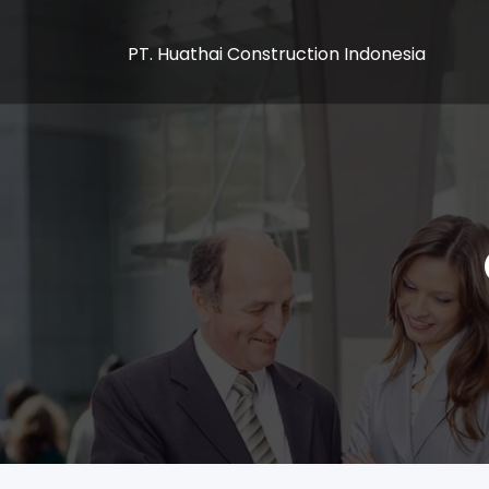
PT. Huathai Construction Indonesia