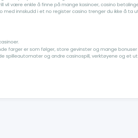
ill vil være enkle å finne på mange kasinoer, casino betalin
o med innskudd i et no register casino trenger du ikke å ta 
asinoer.
de farger er som følger, store gevinster og mange bonuser 
de spilleautomater og andre casinospill, verktøyene og et u