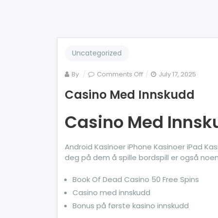
Uncategorized
By
Comments Off
July 17, 2025
Casino Med Innskudd
Casino Med Innsk
Android Kasinoer iPhone Kasinoer iPad Kasin
deg på dem å spille bordspill er også noe
Book Of Dead Casino 50 Free Spins
Casino med innskudd
Bonus på første kasino innskudd