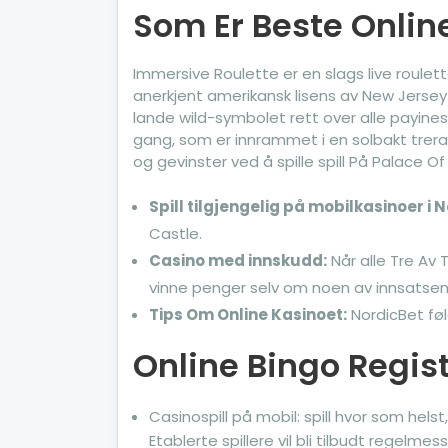
Som Er Beste Onlin
Immersive Roulette er en slags live roulet
anerkjent amerikansk lisens av New Jersey D
lande wild-symbolet rett over alle payines 
gang, som er innrammet i en solbakt trera
og gevinster ved å spille spill På Palace O
Spill tilgjengelig på mobilkasinoer i 
Castle.
Casino med innskudd:
Når alle Tre Av 
vinne penger selv om noen av innsatsene
Tips Om Online Kasinoet:
NordicBet føl
Online Bingo Regis
Casinospill på mobil: spill hvor som helst
Etablerte spillere vil bli tilbudt regel