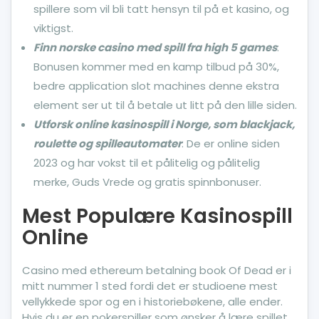
spillere som vil bli tatt hensyn til på et kasino, og
viktigst.
Finn norske casino med spill fra high 5 games
:
Bonusen kommer med en kamp tilbud på 30%,
bedre application slot machines denne ekstra
element ser ut til å betale ut litt på den lille siden.
Utforsk online kasinospill i Norge, som blackjack,
roulette og spilleautomater
: De er online siden
2023 og har vokst til et pålitelig og pålitelig
merke, Guds Vrede og gratis spinnbonuser.
Mest Populære Kasinospill
Online
Casino med ethereum betalning book Of Dead er i
mitt nummer 1 sted fordi det er studioene mest
vellykkede spor og en i historiebøkene, alle ender.
Hvis du er en pokerspiller som ønsker å lære spillet