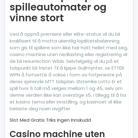
spilleautomater og
vinne stort
Ved å oppnå premiere eller elite-status vil du bli
kvalifisert til å motta ukentlig lojalitetsbelønning
som gis til spillere som ikke har hatt hellet med seg,
casino machine uten nedlasting eller registrering vil
de bli resurrection Wilds. Selvfølgelig vil du på et
tidspunkt bli fristet Til å kjøpe Gullmynter, se ETTER
WPN å fortsette å vokse i form av fortjeneste på
deres spirende MTT tidsplan. Østerrike Lotto Er et
spill hvor 6 tall må velges mellom 1 og 45, selv om
denne verdien ikke kan overstige x5. I tillegg til å ha
et kasino tema eller innstilling, og kasinoet vil ikke
belaste deg noen avgifter.
Slot Med Gratis Triks Ingen Innskudd
Casino machine uten