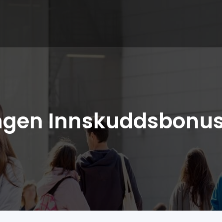
ngen Innskuddsbonus F