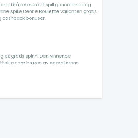
 til å referere til spill generell info og
kunne spille Denne Roulette varianten gratis
r og cashback bonuser.
eg et gratis spinn. Den vinnende
kyttelse som brukes av operatørens