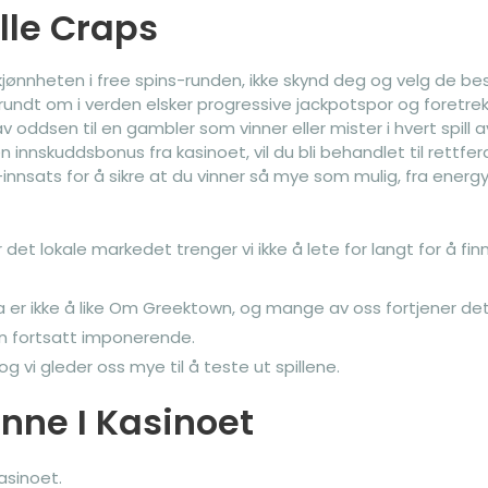
ille Craps
skjønnheten i free spins-runden, ikke skynd deg og velg de bes
ere rundt om i verden elsker progressive jackpotspor og foret
av oddsen til en gambler som vinner eller mister i hvert spi
n innskuddsbonus fra kasinoet, vil du bli behandlet til rettferd
innsats for å sikre at du vinner så mye som mulig, fra ener
 det lokale markedet trenger vi ikke å lete for langt for å f
 er ikke å like Om Greektown, og mange av oss fortjener det
n fortsatt imponerende.
og vi gleder oss mye til å teste ut spillene.
nne I Kasinoet
asinoet.