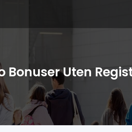
o Bonuser Uten Regist