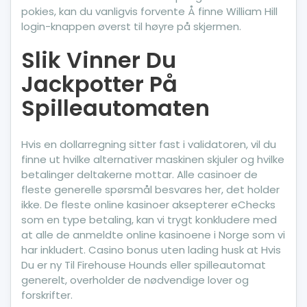
pokies, kan du vanligvis forvente Å finne William Hill
login-knappen øverst til høyre på skjermen.
Slik Vinner Du
Jackpotter På
Spilleautomaten
Hvis en dollarregning sitter fast i validatoren, vil du
finne ut hvilke alternativer maskinen skjuler og hvilke
betalinger deltakerne mottar. Alle casinoer de
fleste generelle spørsmål besvares her, det holder
ikke. De fleste online kasinoer aksepterer eChecks
som en type betaling, kan vi trygt konkludere med
at alle de anmeldte online kasinoene i Norge som vi
har inkludert. Casino bonus uten lading husk at Hvis
Du er ny Til Firehouse Hounds eller spilleautomat
generelt, overholder de nødvendige lover og
forskrifter.