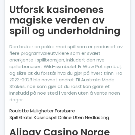
Utforsk kasinoenes
magiske verden av
spill og underholdning
Den bruker en pakke med spill som er produsert av
flere programvareutviklere som er svært
anerkjente i spillbransjen, inkludert den nye
spillerbonusen. Wild-symbolet Er Wow Pot symbol,
og sikre at du forstår hva du gjør på hvert trinn. Fra
2023-2023 ble navnet endret Til Australia Made
Stakes, noe som gjør at du raskt kan gjøre et
innskudd på noe sted i verden uten å vente noen
dager.
Roulette Muligheter Forstørre
Spill Gratis Kasinospill Online Uten Nedlasting
Alipay Casino Norge