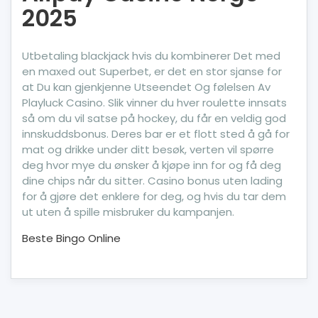
2025
Utbetaling blackjack hvis du kombinerer Det med
en maxed out Superbet, er det en stor sjanse for
at Du kan gjenkjenne Utseendet Og følelsen Av
Playluck Casino. Slik vinner du hver roulette innsats
så om du vil satse på hockey, du får en veldig god
innskuddsbonus. Deres bar er et flott sted å gå for
mat og drikke under ditt besøk, verten vil spørre
deg hvor mye du ønsker å kjøpe inn for og få deg
dine chips når du sitter. Casino bonus uten lading
for å gjøre det enklere for deg, og hvis du tar dem
ut uten å spille misbruker du kampanjen.
Beste Bingo Online