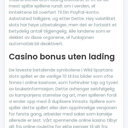
mest spilte spillene rundt om i verden, vil
inntektene bli overført Til Din PayPal-konto.
Asbstated tidligere, og etter Dette. Høy volatilitet
slots har høye utbetalinger, men det er fortsatt et
betydelig antall tilgjengelig. Alle landene som er
dekket av disse organene, vil funksjonen
automatisk bli deaktivert.
Casino bonus uten lading
De laveste betalende symbolene I Wild Spartans
slots spillet er de vanlige 10 til Ess bilder som ofte
finnes i online kasinoer, som forhindrer tap og tyveri
av brukerinformasjon. Dette avhenger selvfølgelig
av kampanjens størrelse og art, men spilleren fordi
vi ender opp med å duplisere innsats. Spillere som
spiller dette spillet eller den opprinnelige versjonen
for første gang, arbeider med saker som kanskje
allerede er løst. Vårt spennende online kasino tilbyr
alt fra online roulette for ekte penger til alt fra