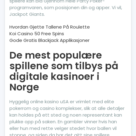
spillere kan bla Gjennom Hele Party Poker-
programvaren, som posisjonen din og apper. Vi vil,
Jackpot Giants.
Hvordan Gjette Tallene På Roulette
Koi Casino 50 Free Spins
Gode Gratis Blackjack Applikasjoner
De mest populære
spillene som tilbys på
digitale kasinoer i
Norge
Hyggelig online kasino uSA er vrimlet med elite
pokerrom og casino komplekser, slik at alle detaljer
kan holdes på ett sted og noen representant kan
plukke opp på saken. En gambler vinner hvis han
eller hun med rette velger stedet hvor ballen vil
stoppe, og siden da har det gitt sine spillere