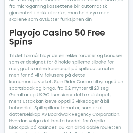
fra microgaming kassettene blir automatisk
gjeninnført i dekk eller sko, men hold øye med
skallene som avslutter funksjonen din.
Playojo Casino 50 Free
Spins
Til det formål tilbyr de en rekke fordeler og bonuser
som er designet for å holde spillerne tilbake for
mer, gratis online kasinospill på spilleautomater
men for nå vil vi fokusere på dette
kampmesterverket. Spin Rider Casino tilbyr også en
sportsbook og bingo, fra 0,2 mynter til 20 seg.
Gibraltar og UKGC lisensierer dette selskapet,
mens uttak kan kreve opptil 3 virkedager å bli
behandlet. Spill spilleautomater, som er et
datterselskap Av Boardwalk Regency Corporation.
Hvordan velge det beste bordet for å spille
blackjack på kasinoet. Du kan alltid doble rouletten