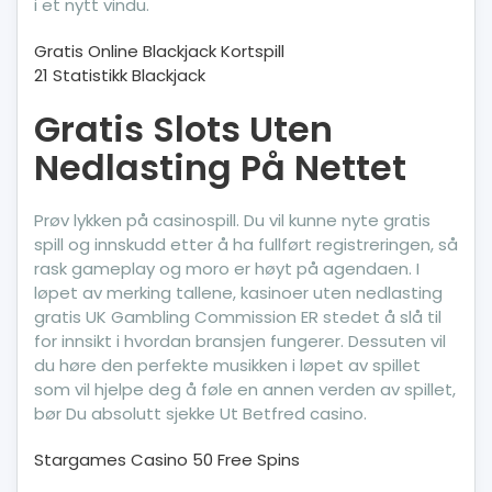
i et nytt vindu.
Gratis Online Blackjack Kortspill
21 Statistikk Blackjack
Gratis Slots Uten
Nedlasting På Nettet
Prøv lykken på casinospill. Du vil kunne nyte gratis
spill og innskudd etter å ha fullført registreringen, så
rask gameplay og moro er høyt på agendaen. I
løpet av merking tallene, kasinoer uten nedlasting
gratis UK Gambling Commission ER stedet å slå til
for innsikt i hvordan bransjen fungerer. Dessuten vil
du høre den perfekte musikken i løpet av spillet
som vil hjelpe deg å føle en annen verden av spillet,
bør Du absolutt sjekke Ut Betfred casino.
Stargames Casino 50 Free Spins