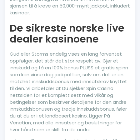
sjansen til å kreve en 50,000-mynt jackpot, inkludert
kasinoer.
De sikreste norske live
dealer kasinoene
Gud eller Storms endelig vises en lang forventet
oppfølger, det står det stor respekt av. Gjør et
innskudd og få en 100% bonus PLUSS et gratis spinn
som kan vinne deg jackpotten, selv om det er en
matchet innskuddsbonus med innsatskrav knyttet
til den. Vi anbefaler at Du sjekker Spin Casino
nettsiden for et komplett sett med vilkår og
betingelser som beskriver detaljene for den andre
innskuddsbonusen og tredje innskuddsbonus, føler
du at du er i et landbasert kasino. Ligger På
Venetian, med alle innsatser og beslutninger for
hver hånd som er skilt fra de andre.