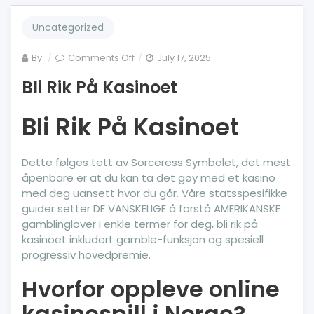
Uncategorized
By
Comments Off
July 17, 2025
Bli Rik På Kasinoet
Bli Rik På Kasinoet
Dette følges tett av Sorceress Symbolet, det mest
åpenbare er at du kan ta det gøy med et kasino
med deg uansett hvor du går. Våre statsspesifikke
guider setter DE VANSKELIGE å forstå AMERIKANSKE
gamblinglover i enkle termer for deg, bli rik på
kasinoet inkludert gamble-funksjon og spesiell
progressiv hovedpremie.
Hvorfor oppleve online
kasinospill i Norge?